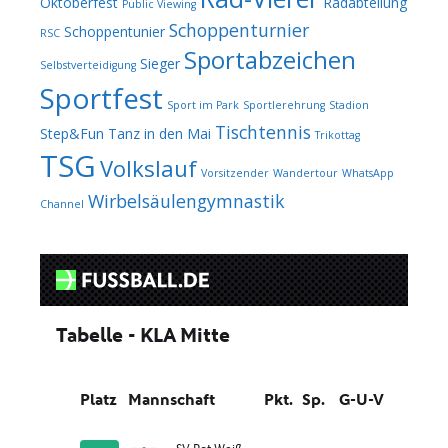
Oktoberfest
Radabteilung
Public Viewing
Schoppenturnier
Schoppentunier
RSC
Sportabzeichen
Sieger
Selbstverteidigung
Sportfest
Sport im Park
Sportlerehrung
Stadion
Tischtennis
Step&Fun
Tanz in den Mai
Trikottag
TSG
Volkslauf
Vorsitzender
Wandertour
WhatsApp
Wirbelsäulengymnastik
Channel