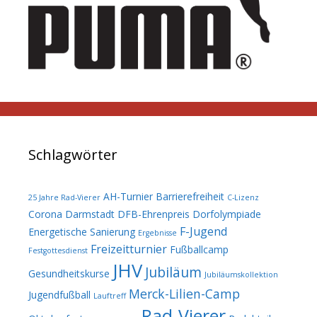
Schlagwörter
AH-Turnier
Barrierefreiheit
25 Jahre Rad-Vierer
C-Lizenz
Corona
Darmstadt
DFB-Ehrenpreis
Dorfolympiade
F-Jugend
Energetische Sanierung
Ergebnisse
Freizeitturnier
Fußballcamp
Festgottesdienst
JHV
Jubiläum
Gesundheitskurse
Jubiläumskollektion
Merck-Lilien-Camp
Jugendfußball
Lauftreff
Rad-Vierer