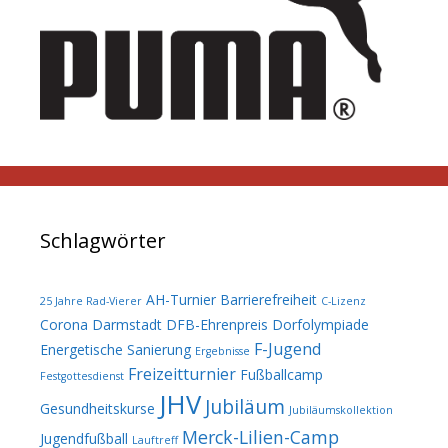
Schlagwörter
AH-Turnier
Barrierefreiheit
25 Jahre Rad-Vierer
C-Lizenz
Corona
Darmstadt
DFB-Ehrenpreis
Dorfolympiade
F-Jugend
Energetische Sanierung
Ergebnisse
Freizeitturnier
Fußballcamp
Festgottesdienst
JHV
Jubiläum
Gesundheitskurse
Jubiläumskollektion
Merck-Lilien-Camp
Jugendfußball
Lauftreff