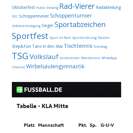
Rad-Vierer
Oktoberfest
Radabteilung
Public Viewing
Schoppenturnier
Schoppentunier
RSC
Sportabzeichen
Sieger
Selbstverteidigung
Sportfest
Sport im Park
Sportlerehrung
Stadion
Tischtennis
Step&Fun
Tanz in den Mai
Trikottag
TSG
Volkslauf
Vorsitzender
Wandertour
WhatsApp
Wirbelsäulengymnastik
Channel