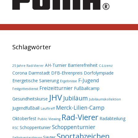
Schlagwörter
AH-Turnier
Barrierefreiheit
25 Jahre Rad-Vierer
C-Lizenz
Corona
Darmstadt
DFB-Ehrenpreis
Dorfolympiade
F-Jugend
Energetische Sanierung
Ergebnisse
Freizeitturnier
Fußballcamp
Festgottesdienst
JHV
Jubiläum
Gesundheitskurse
Jubiläumskollektion
Merck-Lilien-Camp
Jugendfußball
Lauftreff
Rad-Vierer
Oktoberfest
Radabteilung
Public Viewing
Schoppenturnier
Schoppentunier
RSC
Sportabzeichen
Sieger
Selbstverteidigung