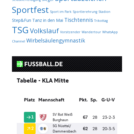
Sportfest
Sport im Park
Sportlerehrung
Stadion
Tischtennis
Step&Fun
Tanz in den Mai
Trikottag
TSG
Volkslauf
Vorsitzender
Wandertour
WhatsApp
Wirbelsäulengymnastik
Channel