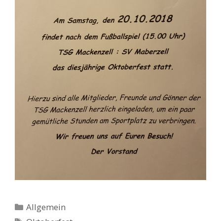
Kategorien
Allgemein
Schlagwörter