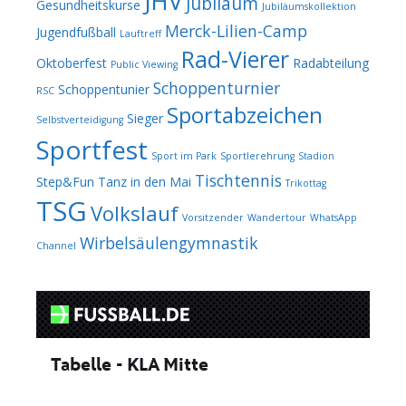
JHV
Jubiläum
Gesundheitskurse
Jubiläumskollektion
Merck-Lilien-Camp
Jugendfußball
Lauftreff
Rad-Vierer
Oktoberfest
Radabteilung
Public Viewing
Schoppenturnier
Schoppentunier
RSC
Sportabzeichen
Sieger
Selbstverteidigung
Sportfest
Sport im Park
Sportlerehrung
Stadion
Tischtennis
Step&Fun
Tanz in den Mai
Trikottag
TSG
Volkslauf
Vorsitzender
Wandertour
WhatsApp
Wirbelsäulengymnastik
Channel