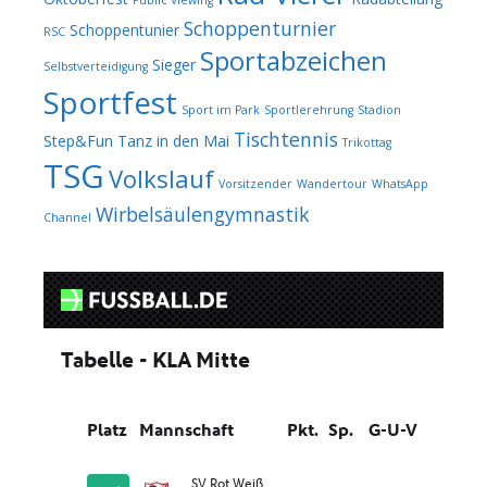
Public Viewing
Schoppenturnier
Schoppentunier
RSC
Sportabzeichen
Sieger
Selbstverteidigung
Sportfest
Sport im Park
Sportlerehrung
Stadion
Tischtennis
Step&Fun
Tanz in den Mai
Trikottag
TSG
Volkslauf
Vorsitzender
Wandertour
WhatsApp
Wirbelsäulengymnastik
Channel