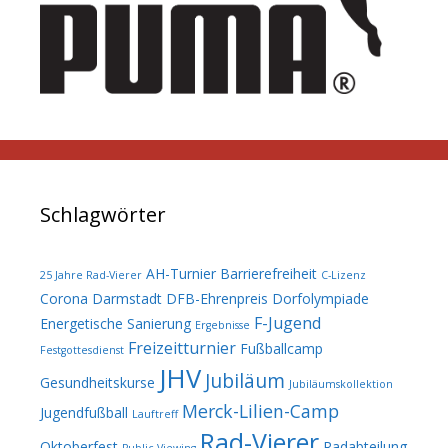
Schlagwörter
AH-Turnier
Barrierefreiheit
25 Jahre Rad-Vierer
C-Lizenz
Corona
Darmstadt
DFB-Ehrenpreis
Dorfolympiade
F-Jugend
Energetische Sanierung
Ergebnisse
Freizeitturnier
Fußballcamp
Festgottesdienst
JHV
Jubiläum
Gesundheitskurse
Jubiläumskollektion
Merck-Lilien-Camp
Jugendfußball
Lauftreff
Rad-Vierer
Oktoberfest
Radabteilung