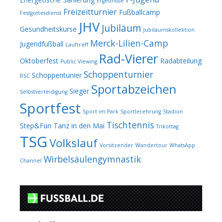
Ergebnisse
Freizeitturnier
Fußballcamp
Festgottesdienst
JHV
Jubiläum
Gesundheitskurse
Jubiläumskollektion
Merck-Lilien-Camp
Jugendfußball
Lauftreff
Rad-Vierer
Oktoberfest
Radabteilung
Public Viewing
Schoppenturnier
Schoppentunier
RSC
Sportabzeichen
Sieger
Selbstverteidigung
Sportfest
Sport im Park
Sportlerehrung
Stadion
Tischtennis
Step&Fun
Tanz in den Mai
Trikottag
TSG
Volkslauf
Vorsitzender
Wandertour
WhatsApp
Wirbelsäulengymnastik
Channel