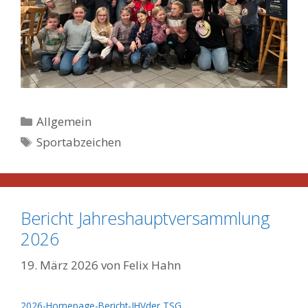
Kategorien
Allgemein
Schlagwörter
Sportabzeichen
Bericht Jahreshauptversammlung
2026
19. März 2026
von
Felix Hahn
2026-Homepage-Bericht-JHVder TSG