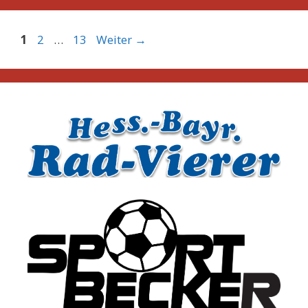
Seite
Seite
Seite
1
2
…
13
Weiter
→