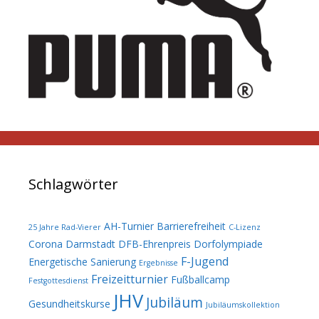
Schlagwörter
AH-Turnier
Barrierefreiheit
25 Jahre Rad-Vierer
C-Lizenz
Corona
Darmstadt
DFB-Ehrenpreis
Dorfolympiade
F-Jugend
Energetische Sanierung
Ergebnisse
Freizeitturnier
Fußballcamp
Festgottesdienst
JHV
Jubiläum
Gesundheitskurse
Jubiläumskollektion