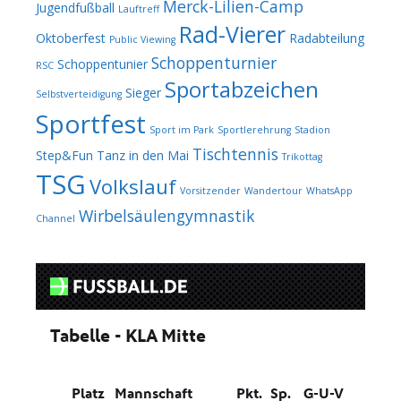
Merck-Lilien-Camp
Jugendfußball
Lauftreff
Rad-Vierer
Oktoberfest
Radabteilung
Public Viewing
Schoppenturnier
Schoppentunier
RSC
Sportabzeichen
Sieger
Selbstverteidigung
Sportfest
Sport im Park
Sportlerehrung
Stadion
Tischtennis
Step&Fun
Tanz in den Mai
Trikottag
TSG
Volkslauf
Vorsitzender
Wandertour
WhatsApp
Wirbelsäulengymnastik
Channel