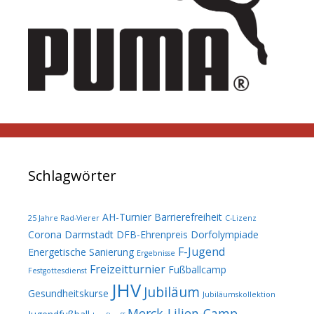
Schlagwörter
AH-Turnier
Barrierefreiheit
25 Jahre Rad-Vierer
C-Lizenz
Corona
Darmstadt
DFB-Ehrenpreis
Dorfolympiade
F-Jugend
Energetische Sanierung
Ergebnisse
Freizeitturnier
Fußballcamp
Festgottesdienst
JHV
Jubiläum
Gesundheitskurse
Jubiläumskollektion
Merck-Lilien-Camp