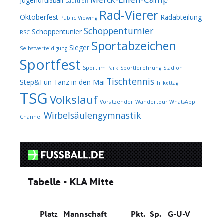
Jugendfußball
Lauftreff
Rad-Vierer
Oktoberfest
Radabteilung
Public Viewing
Schoppenturnier
Schoppentunier
RSC
Sportabzeichen
Sieger
Selbstverteidigung
Sportfest
Sport im Park
Sportlerehrung
Stadion
Tischtennis
Step&Fun
Tanz in den Mai
Trikottag
TSG
Volkslauf
Vorsitzender
Wandertour
WhatsApp
Wirbelsäulengymnastik
Channel