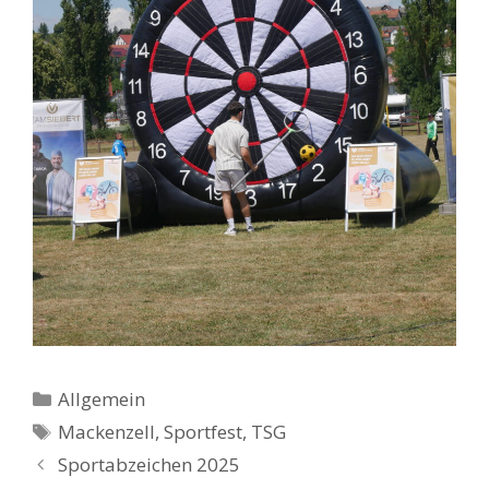
Kategorien
Allgemein
Schlagwörter
Mackenzell
,
Sportfest
,
TSG
Sportabzeichen 2025