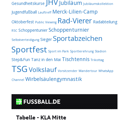
JHV
Jubiläum
Gesundheitskurse
Jubiläumskollektion
Merck-Lilien-Camp
Jugendfußball
Lauftreff
Rad-Vierer
Oktoberfest
Radabteilung
Public Viewing
Schoppenturnier
Schoppentunier
RSC
Sportabzeichen
Sieger
Selbstverteidigung
Sportfest
Sport im Park
Sportlerehrung
Stadion
Tischtennis
Step&Fun
Tanz in den Mai
Trikottag
TSG
Volkslauf
Vorsitzender
Wandertour
WhatsApp
Wirbelsäulengymnastik
Channel