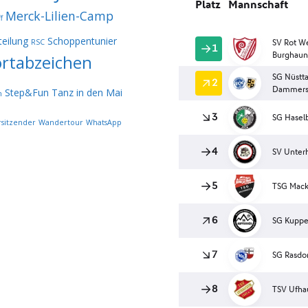
Merck-Lilien-Camp
f
eilung
Schoppentunier
RSC
rtabzeichen
Step&Fun
Tanz in den Mai
n
rsitzender
Wandertour
WhatsApp