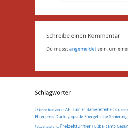
Schreibe einen Kommentar
Du musst
angemeldet
sein, um ein
Schlagwörter
AH-Turnier
Barrierefreiheit
25 Jahre Rad-Vierer
C-Lizenz
Ehrenpreis
Dorfolympiade
Energetische Sanierung
Freizeitturnier
Fußballcamp
Gesun
Festgottesdienst