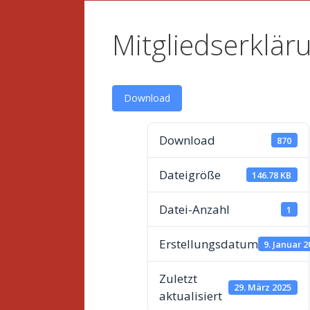
Mitgliedserklär
Download
Download
870
Dateigröße
146.78 KB
Datei-Anzahl
1
Erstellungsdatum
9. Januar 
Zuletzt
29. März 2025
aktualisiert