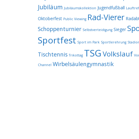
Jubiläum
Jugendfußball
Jubiläumskollektion
Lauftref
Rad-Vierer
Oktoberfest
Radabt
Public Viewing
Spo
Schoppenturnier
Sieger
Selbstverteidigung
Sportfest
Sport im Park
Sportlerehrung
Stadio
TSG
Volkslauf
Tischtennis
Trikottag
Vo
Wirbelsäulengymnastik
Channel