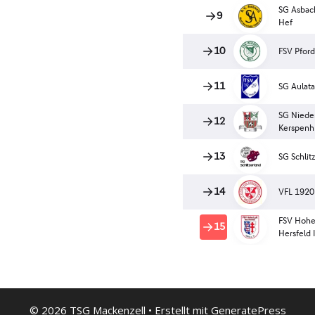
© 2026 TSG Mackenzell
• Erstellt mit
GeneratePress