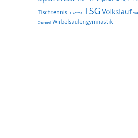
Sport im Park
Sportlerehrung
Stadio
TSG
Volkslauf
Tischtennis
Trikottag
Vo
Wirbelsäulengymnastik
Channel