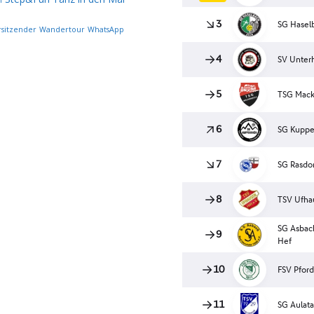
n
rsitzender
Wandertour
WhatsApp