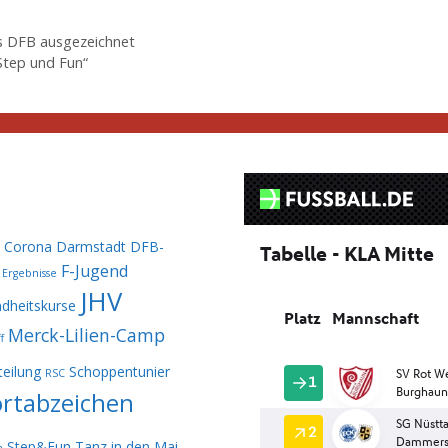
s DFB ausgezeichnet
Step und Fun“
Corona
Darmstadt
DFB-
F-Jugend
Ergebnisse
JHV
dheitskurse
Merck-Lilien-Camp
f
eilung
Schoppentunier
RSC
rtabzeichen
Step&Fun
Tanz in den Mai