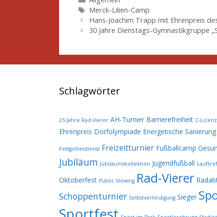
Schlagwörter
Merck-Lilien-Camp
Hans-Joachim Trapp mit Ehrenpreis de
30 Jahre Dienstags-Gymnastikgruppe „
Schlagwörter
AH-Turnier
Barrierefreiheit
25 Jahre Rad-Vierer
C-Lizenz
Ehrenpreis
Dorfolympiade
Energetische Sanierung
Freizeitturnier
Fußballcamp
Gesun
Festgottesdienst
Jubiläum
Jugendfußball
Jubiläumskollektion
Lauftref
Rad-Vierer
Oktoberfest
Radabt
Public Viewing
Spo
Schoppenturnier
Sieger
Selbstverteidigung
Sportfest