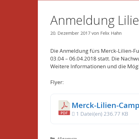
Anmeldung Lili
20. Dezember 2017
von
Felix Hahn
Die Anmeldung fürs Merck-Lilien-Fu
03.04 – 06.04.2018 statt. Die Nachw
Weitere Informationen und die Mögl
Flyer:
Merck-Lilien-Cam
1 Datei(en)
236.77 KB
Kategorien
Allgemein