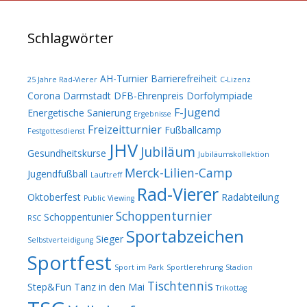
Schlagwörter
AH-Turnier
Barrierefreiheit
25 Jahre Rad-Vierer
C-Lizenz
Corona
Darmstadt
DFB-Ehrenpreis
Dorfolympiade
F-Jugend
Energetische Sanierung
Ergebnisse
Freizeitturnier
Fußballcamp
Festgottesdienst
JHV
Jubiläum
Gesundheitskurse
Jubiläumskollektion
Merck-Lilien-Camp
Jugendfußball
Lauftreff
Rad-Vierer
Oktoberfest
Radabteilung
Public Viewing
Schoppenturnier
Schoppentunier
RSC
Sportabzeichen
Sieger
Selbstverteidigung
Sportfest
Sport im Park
Sportlerehrung
Stadion
Tischtennis
Step&Fun
Tanz in den Mai
Trikottag