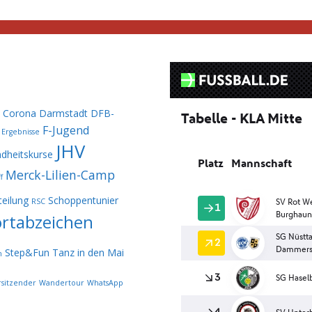
Corona
Darmstadt
DFB-
F-Jugend
Ergebnisse
JHV
dheitskurse
Merck-Lilien-Camp
f
eilung
Schoppentunier
RSC
rtabzeichen
Step&Fun
Tanz in den Mai
n
rsitzender
Wandertour
WhatsApp