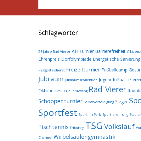
Schlagwörter
AH-Turnier
Barrierefreiheit
25 Jahre Rad-Vierer
C-Lizenz
Ehrenpreis
Dorfolympiade
Energetische Sanierung
Freizeitturnier
Fußballcamp
Gesun
Festgottesdienst
Jubiläum
Jugendfußball
Jubiläumskollektion
Lauftref
Rad-Vierer
Oktoberfest
Radabt
Public Viewing
Spo
Schoppenturnier
Sieger
Selbstverteidigung
Sportfest
Sport im Park
Sportlerehrung
Stadio
TSG
Volkslauf
Tischtennis
Trikottag
Vo
Wirbelsäulengymnastik
Channel